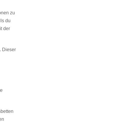
onen zu
ls du
t der
. Dieser
te
nbetten
en