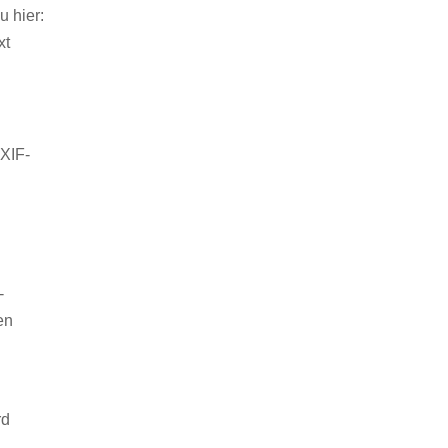
 hier:
xt
EXIF-
-
en
rd