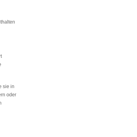
thalten
t
e
 sie in
ern oder
n