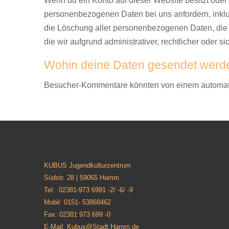
Wenn du ein Konto auf dieser Website besitzt ode
personenbezogenen Daten bei uns anfordern, inklusi
die Löschung aller personenbezogenen Daten, die w
die wir aufgrund administrativer, rechtlicher oder
Wohin deine Daten gesendet werd
Besucher-Kommentare könnten von einem automati
KUBUS Jugendkulturzentrum
Südstr. 28 | 59065 Hamm
Tel: 02381-973 6991 -2/ -6/ -9
Mobil: 0151- 53868462
Fax: 02381 973 699 -0
E-Mail: Kubus@Stadt.Hamm.de