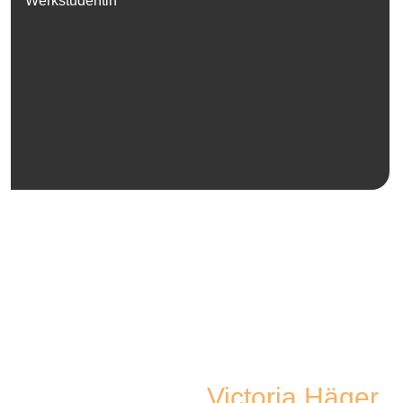
Werkstudentin
Victoria Häger