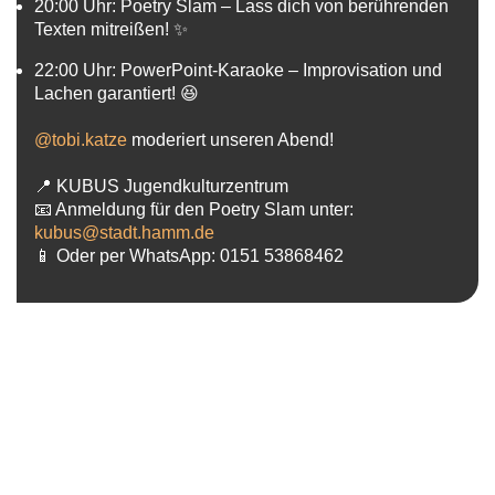
20:00 Uhr:
Poetry Slam – Lass dich von berührenden
Texten mitreißen! ✨
22:00 Uhr:
PowerPoint-Karaoke – Improvisation und
Lachen garantiert! 😆
@tobi.katze
moderiert unseren Abend!
📍 KUBUS Jugendkulturzentrum
📧 Anmeldung für den Poetry Slam unter:
kubus@stadt.hamm.de
📱 Oder per WhatsApp: 0151 53868462