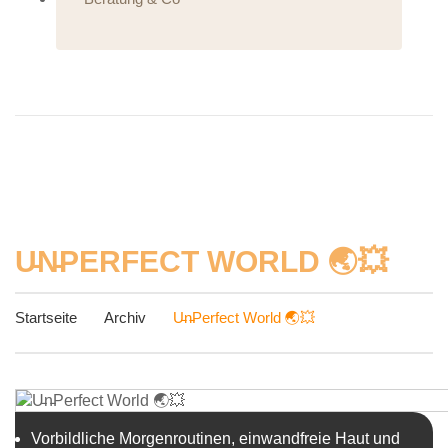
U̵N̵PERFECT WORLD 🌏💥
Startseite
Archiv
U̵n̵Perfect World 🌏💥
Vorbildliche Morgenroutinen, einwandfreie Haut und