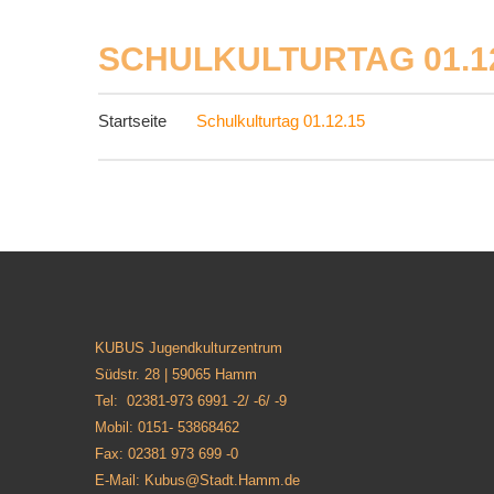
SCHULKULTURTAG 01.12
Startseite
Schulkulturtag 01.12.15
KUBUS Jugendkulturzentrum
Südstr. 28 | 59065 Hamm
Tel: 02381-973 6991 -2/ -6/ -9
Mobil: 0151- 53868462
Fax: 02381 973 699 -0
E-Mail: Kubus@Stadt.Hamm.de