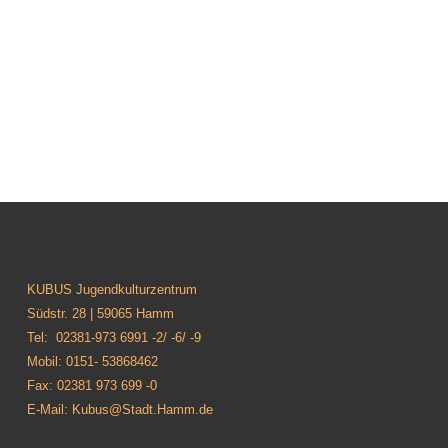
KUBUS Jugendkulturzentrum
Südstr. 28 | 59065 Hamm
Tel: 02381-973 6991 -2/ -6/ -9
Mobil: 0151- 53868462
Fax: 02381 973 699 -0
E-Mail: Kubus@Stadt.Hamm.de