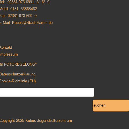
Tel: 02381-973 6991 -2/ -6/ -9
Mobil: 0151- 53868462
Fax: 02381 973 699 -0
E-Mail: Kubus@Stadt.Hamm.de
Kontakt
Impressum
📸 FOTOREGELUNG*
Datenschutzerklärung
Cookie-Richtlinie (EU)
Copyright 2025 Kubus Jugendkulturzentrum