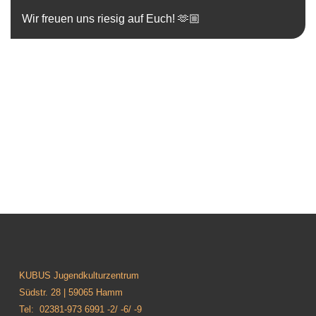
Wir freuen uns riesig auf Euch! 🫶🏼
KUBUS Jugendkulturzentrum
Südstr. 28 | 59065 Hamm
Tel: 02381-973 6991 -2/ -6/ -9